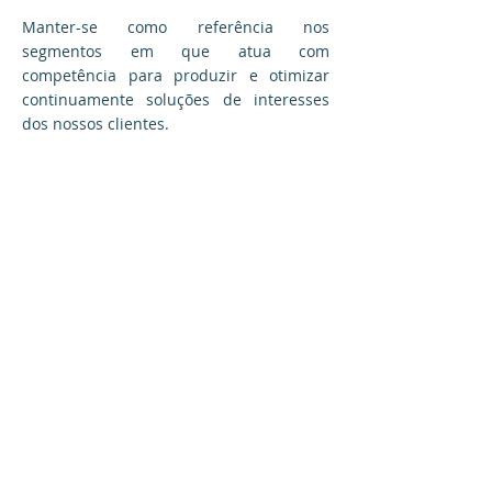
Manter-se como referência nos
segmentos em que atua com
competência para produzir e otimizar
continuamente soluções de interesses
dos nossos clientes.
Valores
Exercer a advocacia com mais alto
padrão da ética profissional, sendo
agente de transformação social,
empresarial e pessoal para os seus
componentes, clientes, parceiros e
sociedade.